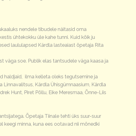
kaaluks nendele tibudele näitasid oma
stis ühtekokku üle kahe tunni. Kuid kõik ju
esed laululapsed Kärdla lasteaiast õpetaja Rita
st väga soe. Publik elas tantsudele väga kaasa ja
 haldjaid, ilma kelleta oleks tegutsemine ja
dla Linnavalitsus, Kärdla Ühisgümnaasium, Kärdla
rek Hunt, Piret Põllu, Eike Meresmaa, Õnne-Liis
antsijatega. Õpetaja Tiinale tehti üks suur-suur
eel keegi minna, kuna ees ootavad nii mõnedki