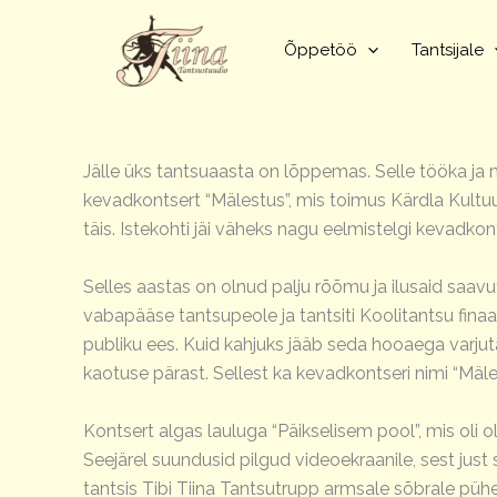
Skip
to
Õppetöö
Tantsijale
content
Jälle üks tantsuaasta on lõppemas. Selle tööka ja 
kevadkontsert “Mälestus”, mis toimus Kärdla Kultuur
täis. Istekohti jäi väheks nagu eelmistelgi kevadkont
Selles aastas on olnud palju rõõmu ja ilusaid saavutu
vabapääse tantsupeole ja tantsiti Koolitantsu finaal
publiku ees. Kuid kahjuks jääb seda hooaega varjuta
kaotuse pärast. Sellest ka kevadkontseri nimi “Mäle
Kontsert algas lauluga “Päikselisem pool”, mis oli o
Seejärel suundusid pilgud videoekraanile, sest just
tantsis Tibi Tiina Tantsutrupp armsale sõbrale pühend