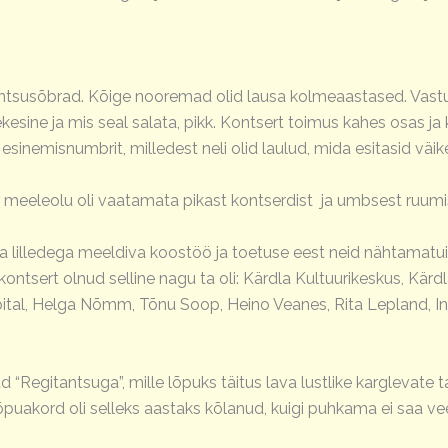
ntsusõbrad. Kõige nooremad olid lausa kolmeaastased. Vastu
ine ja mis seal salata, pikk. Kontsert toimus kahes osas ja ke
sinemisnumbrit, milledest neli olid laulud, mida esitasid väik
 ja meeleolu oli vaatamata pikast kontserdist ja umbsest ruumi
ja lilledega meeldiva koostöö ja toetuse eest neid nähtamatuid
ontsert olnud selline nagu ta oli: Kärdla Kultuurikeskus, Kär
al, Helga Nõmm, Tõnu Soop, Heino Veanes, Rita Lepland, Ind
 “Regitantsuga”, mille lõpuks täitus lava lustlike karglevate t
lõpuakord oli selleks aastaks kõlanud, kuigi puhkama ei saa v