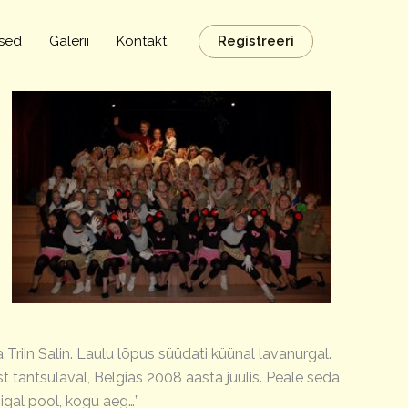
Registreeri
sed
Galerii
Kontakt
 Triin Salin. Laulu lõpus süüdati küünal lavanurgal.
t tantsulaval, Belgias 2008 aasta juulis. Peale seda
 igal pool, kogu aeg…”