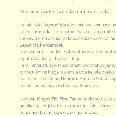
Alles nüüd võis kontsert edasi minna oma rada.
Lavale tulid järgemööda väga erinevas vanuses ta
tantsusamme ka line-daamid. Kava oli väga mitmekes
soovivad oma oskusi näidata. Ühtekokku esitati 38 e
Leplandi juhendamisel.
Kontsert sujus libedalt, ootamatusi ette ei tulnud
ergutas laval olijaid aplausidega.
Tiina Tantsustuudio tänas omalt poolt tänukirjade 
toimetulemine hulga raskem ja ilma kelleta poleks k
Lasteaed, eralasteaed Mõmmi, Hiiumaa Kultuurkapit
Ennok, tantsuansambel Sõleke, Mari Värva.
Kontsert lõppes Tibi Tiina Tantsutrupi poolt esitatud
grupikalli ja siis juba lõpukummardus. Üks võimas 
esinemised ja tantsupeole sõit juuni lõpus.